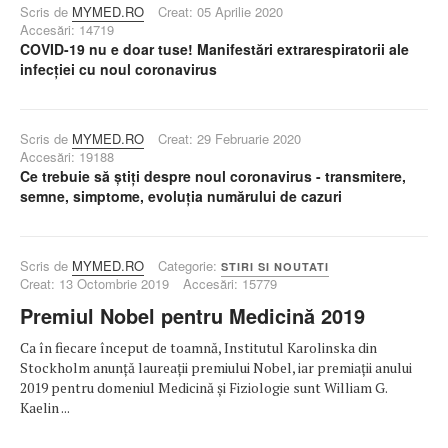
Scris de
MYMED.RO
Creat: 05 Aprilie 2020
Accesări: 14719
COVID-19 nu e doar tuse! Manifestări extrarespiratorii ale
infecției cu noul coronavirus
Scris de
MYMED.RO
Creat: 29 Februarie 2020
Accesări: 19188
Ce trebuie să știți despre noul coronavirus - transmitere,
semne, simptome, evoluția numărului de cazuri
Scris de
MYMED.RO
Categorie:
STIRI SI NOUTATI
Creat: 13 Octombrie 2019
Accesări: 15779
Premiul Nobel pentru Medicină 2019
Ca în fiecare început de toamnă, Institutul Karolinska din
Stockholm anunță laureații premiului Nobel, iar premiații anului
2019 pentru domeniul Medicină și Fiziologie sunt William G.
Kaelin ...