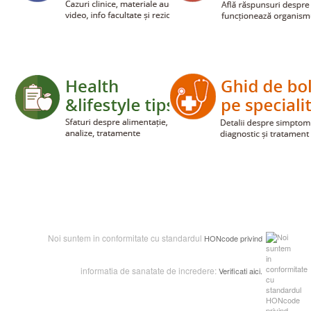
Noi suntem in conformitate cu standardul
HONcode
privind
informatia de sanatate de incredere:
Verificati aic
i.