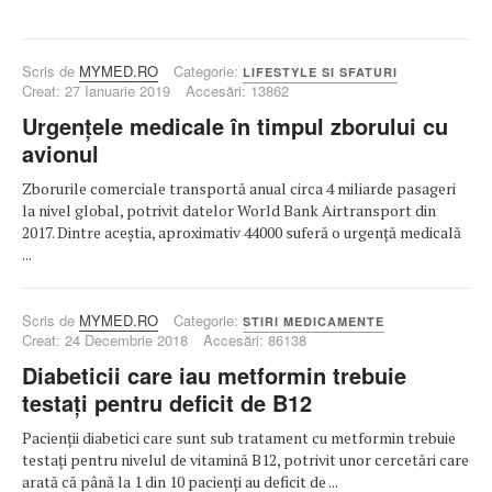
Scris de
MYMED.RO
Categorie:
LIFESTYLE SI SFATURI
Creat: 27 Ianuarie 2019
Accesări: 13862
Urgențele medicale în timpul zborului cu
avionul
Zborurile comerciale transportă anual circa 4 miliarde pasageri
la nivel global, potrivit datelor World Bank Airtransport din
2017. Dintre aceștia, aproximativ 44000 suferă o urgență medicală
...
Scris de
MYMED.RO
Categorie:
STIRI MEDICAMENTE
Creat: 24 Decembrie 2018
Accesări: 86138
Diabeticii care iau metformin trebuie
testați pentru deficit de B12
Pacienții diabetici care sunt sub tratament cu metformin trebuie
testați pentru nivelul de vitamină B12, potrivit unor cercetări care
arată că până la 1 din 10 pacienți au deficit de ...