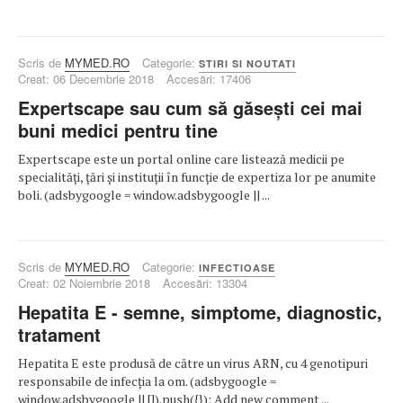
Scris de
MYMED.RO
Categorie:
STIRI SI NOUTATI
Creat: 06 Decembrie 2018
Accesări: 17406
Expertscape sau cum să găsești cei mai
buni medici pentru tine
Expertscape este un portal online care listează medicii pe
specialități, țări și instituții în funcție de expertiza lor pe anumite
boli. (adsbygoogle = window.adsbygoogle || ...
Scris de
MYMED.RO
Categorie:
INFECTIOASE
Creat: 02 Noiembrie 2018
Accesări: 13304
Hepatita E - semne, simptome, diagnostic,
tratament
Hepatita E este produsă de către un virus ARN, cu 4 genotipuri
responsabile de infecția la om. (adsbygoogle =
window.adsbygoogle || []).push({}); Add new comment ...