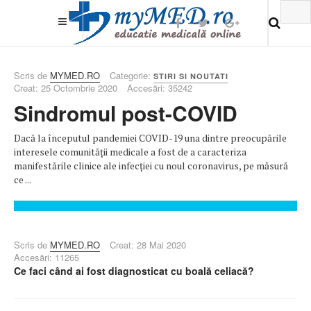
Scris de
MYMED.RO
Categorie:
STIRI SI NOUTATI
Creat: 25 Octombrie 2020
Accesări: 35242
Sindromul post-COVID
Dacă la începutul pandemiei COVID-19 una dintre preocupările
interesele comunității medicale a fost de a caracteriza
manifestările clinice ale infecției cu noul coronavirus, pe măsură
ce ...
Scris de
MYMED.RO
Creat: 28 Mai 2020
Accesări: 11265
Ce faci când ai fost diagnosticat cu boală celiacă?