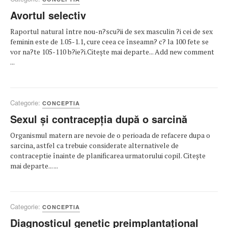
Avortul selectiv
Raportul natural între nou-n?scu?ii de sex masculin ?i cei de sex
feminin este de 1.05-1.1, cure ceea ce înseamn? c? la 100 fete se
vor na?te 105-110 b?ie?i.Citește mai departe... Add new comment
...
Categorie:
CONCEPTIA
Sexul și contracepția după o sarcină
Organismul matern are nevoie de o perioada de refacere dupa o
sarcina, astfel ca trebuie considerate alternativele de
contraceptie înainte de planificarea urmatorului copil. Citește
mai departe... ...
Categorie:
CONCEPTIA
Diagnosticul genetic preimplantațional