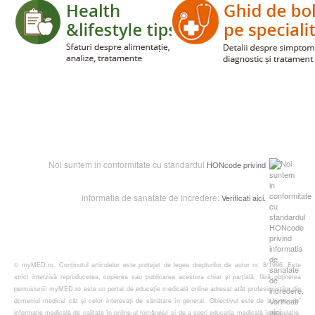
Noi suntem in conformitate cu standardul
HONcode
privind
informatia de sanatate de incredere:
Verificati aic
i.
© myMED.ro. Conținutul articolelor este protejat de legea drepturilor de autor nr. 8/1996. Este
strict interzisă reproducerea, copierea sau publicarea acestora chiar și parțială, fără obținerea
permisiunii! myMED.ro este un portal de educație medicală online adresat atât profesioniștilor din
domeniul medical cât și celor interesați de sănătate în general. Obiectivul este de a “prescrie”
informație medicală de calitate în online-ul românesc și de a spori educația medicală în populație.